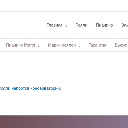
Главная
Рояли
Пианино
Зам
Пианино Petrof
Марки роялей
Гарантия
Выкуп