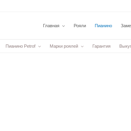
Главная
Рояли
Пианино
Заме
Пианино Petrof
Марки роялей
Гарантия
Выку