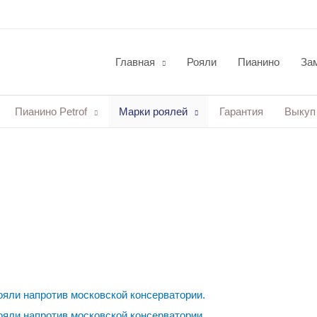
Главная
Рояли
Пианино
Зам
Пианино Petrof
Марки роялей
Гарантия
Выкуп