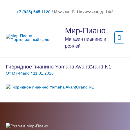
Перейти
к
+7 (925) 545 1120
/ Москва, Б. Никитская, д. 14/2
содержимому
Гла
Мир-Пиано
мен
Магазин пианино и
роялей
Гибридное пианино Yamaha AvantGrand N1
От
Mir-Piano
/
11.01.2026