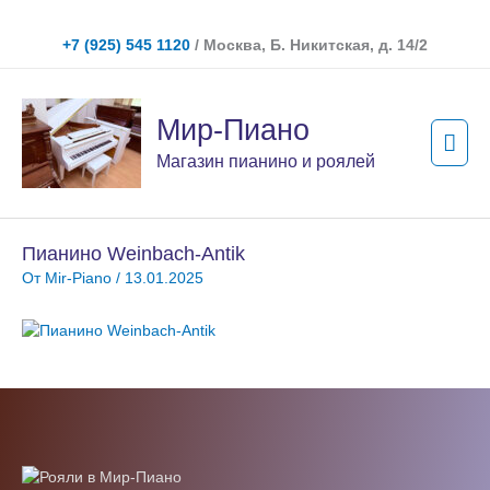
Перейти
к
+7 (925) 545 1120
/ Москва, Б. Никитская, д. 14/2
содержимому
Гла
Мир-Пиано
мен
Магазин пианино и роялей
Пианино Weinbach-Antik
От
Mir-Piano
/
13.01.2025