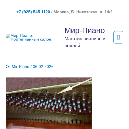
Перейти
к
+7 (925) 545 1120
/ Москва, Б. Никитская, д. 14/2
содержимому
Гла
Мир-Пиано
мен
Магазин пианино и
роялей
От
Mir-Piano
/
06.02.2026