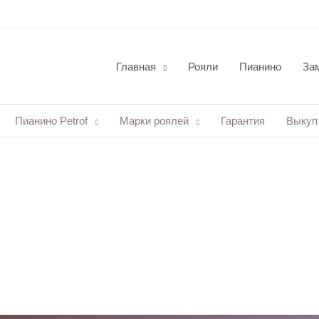
Главная
Рояли
Пианино
Зам
Пианино Petrof
Марки роялей
Гарантия
Выкуп