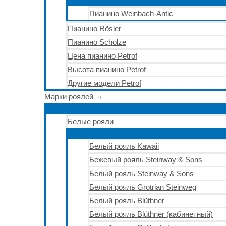
Пианино Weinbach-Antic
Пианино Rösler
Пианино Scholze
Цена пианино Petrof
Высота пианино Petrof
Другие модели Petrof
Марки роялей
Белые рояли
Белый рояль Kawaii
Бежевый рояль Steinway & Sons
Белый рояль Steinway & Sons
Белый рояль Grotrian Steinweg
Белый рояль Blüthner
Белый рояль Blüthner (кабинетный)