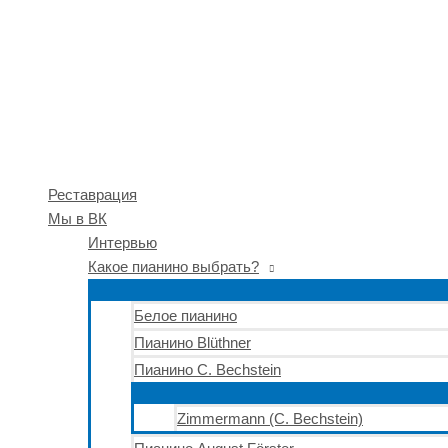
Реставрация
Мы в ВК
Интервью
Какое пианино выбрать?
Белое пианино
Пианино Blüthner
Пианино C. Bechstein
Zimmermann (C. Bechstein)