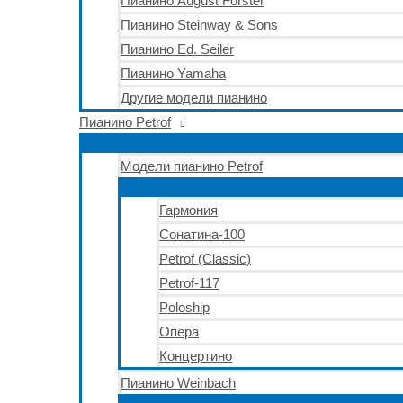
Пианино August Förster
Пианино Steinway & Sons
Пианино Ed. Seiler
Пианино Yamaha
Другие модели пианино
Пианино Petrof
Модели пианино Petrof
Гармония
Сонатина-100
Petrof (Classic)
Petrof-117
Poloship
Опера
Концертино
Пианино Weinbach