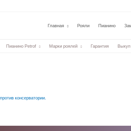
Главная
Рояли
Пианино
Зам
Пианино Petrof
Марки роялей
Гарантия
Выкуп