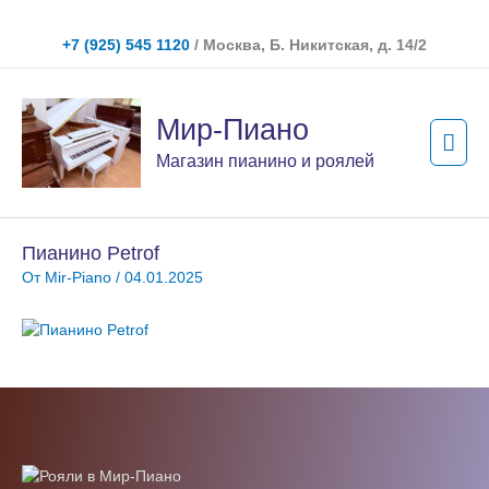
Перейти
к
+7 (925) 545 1120
/ Москва, Б. Никитская, д. 14/2
содержимому
Гла
Мир-Пиано
мен
Магазин пианино и роялей
Пианино Petrof
От
Mir-Piano
/
04.01.2025