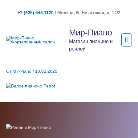
Перейти
к
+7 (925) 545 1120
/ Москва, Б. Никитская, д. 14/2
содержимому
Гла
Мир-Пиано
мен
Магазин пианино и
роялей
От
Mir-Piano
/
10.02.2025