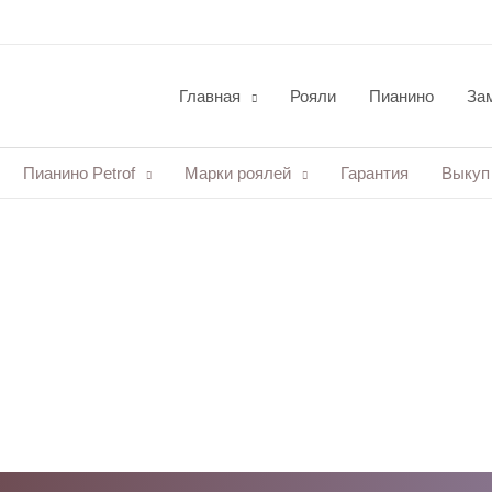
Главная
Рояли
Пианино
Зам
Пианино Petrof
Марки роялей
Гарантия
Выкуп