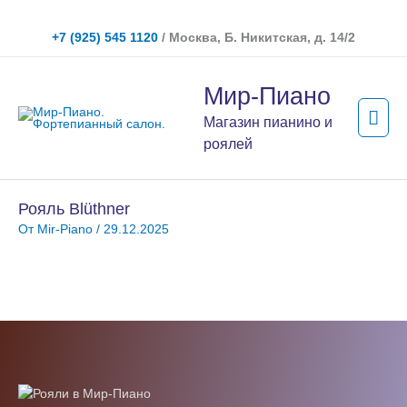
Перейти
к
+7 (925) 545 1120
/ Москва, Б. Никитская, д. 14/2
содержимому
Гла
Мир-Пиано
мен
Магазин пианино и
роялей
Рояль Blüthner
От
Mir-Piano
/
29.12.2025