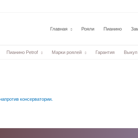
Главная
Рояли
Пианино
Зам
Пианино Petrof
Марки роялей
Гарантия
Выкуп