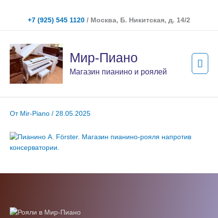
Перейти
к
+7 (925) 545 1120
/ Москва, Б. Никитская, д. 14/2
содержимому
Гла
Мир-Пиано
мен
Магазин пианино и роялей
От
Mir-Piano
/
28.05.2025