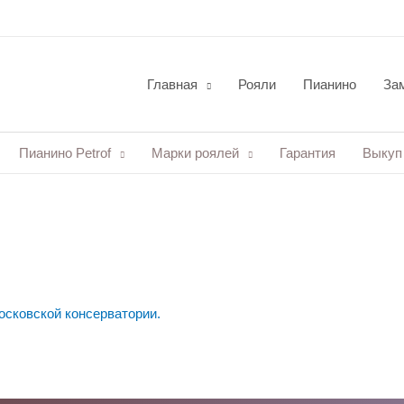
Главная
Рояли
Пианино
Зам
Пианино Petrof
Марки роялей
Гарантия
Выкуп