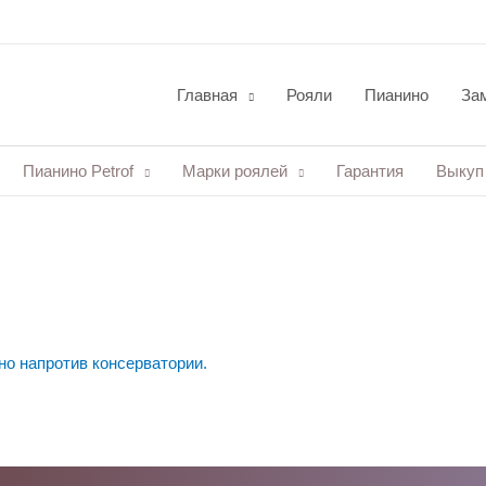
Главная
Рояли
Пианино
Зам
Пианино Petrof
Марки роялей
Гарантия
Выкуп