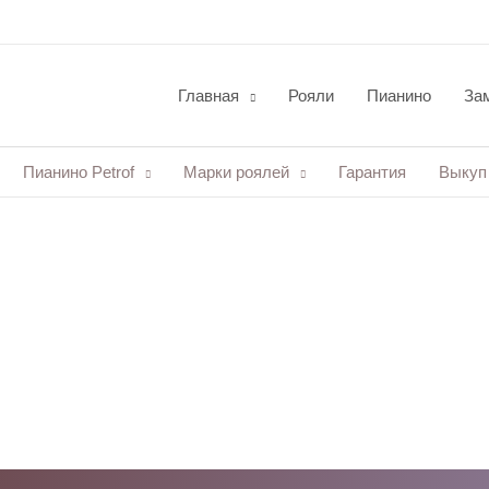
Главная
Рояли
Пианино
Зам
Пианино Petrof
Марки роялей
Гарантия
Выкуп