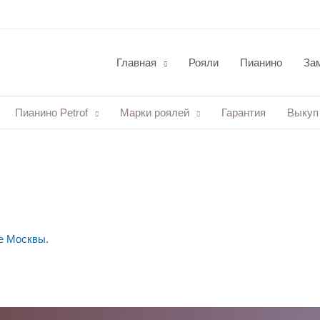
Главная
Рояли
Пианино
Зам
Пианино Petrof
Марки роялей
Гарантия
Выкуп