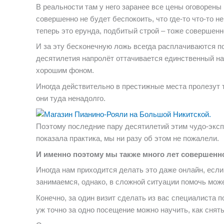
В реальности там у него заранее все цены оговорены
совершенно не будет беспокоить, что где-то что-то не
теперь это ерунда, подбитый строй – тоже совершен
И за эту бесконечную ложь всегда расплачиваются по
десятилетия напролёт оттачивается единственный нав
хорошим фоном.
Иногда действительно в престижные места пролезут т
они туда ненадолго.
Поэтому последние пару десятилетий этим чудо-экспер
показала практика, мы ни разу об этом не пожалели.
И именно поэтому мы также много лет совершенно
Иногда нам приходится делать это даже онлайн, есл
занимаемся, однако, в сложной ситуации помочь мож
Конечно, за один визит сделать из вас специалиста п
уж точно за одно посещение можно научить, как снять