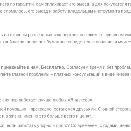
иста по гарантии, сам оплачивает его выезд, а для покупателя
е сломалось, его выезд и работу владельцам инструмента придё
ь со стороны разъездных «экспертов» по каким-то причинам им
астройщиков, получает бумажное освидетельствование, и мчится
приезжайте к нам. Бесплатно.
Согласуем время и без проблем 
гайте главной проблемы – платных консультаций в виде «незави
о сих пор работает лучше любых «Яндексов».
ей помощью – прекрасно, останемся друзьями. С одной стороны,
 и в жизни, именно это больше всего и ценят.
тся, если работать упорно и долго? Со временем, с годами, ден