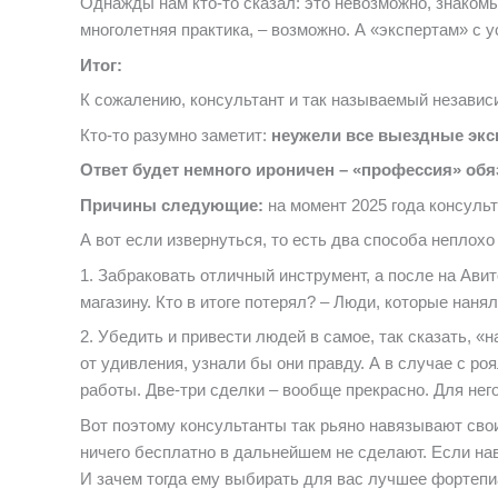
Однажды нам кто-то сказал: это невозможно, знакомый
многолетняя практика, – возможно. А «экспертам» с у
Итог:
К сожалению, консультант и так называемый независи
Кто-то разумно заметит:
неужели все выездные эк
Ответ будет немного ироничен – «профессия» об
Причины следующие:
на момент 2025 года консульт
А вот если извернуться, то есть два способа неплохо
1. Забраковать отличный инструмент, а после на Ави
магазину. Кто в итоге потерял? – Люди, которые нанял
2. Убедить и привести людей в самое, так сказать, 
от удивления, узнали бы они правду. А в случае с р
работы. Две-три сделки – вообще прекрасно. Для него.
Вот поэтому консультанты так рьяно навязывают свои 
ничего бесплатно в дальнейшем не сделают. Если нав
И зачем тогда ему выбирать для вас лучшее фортеп