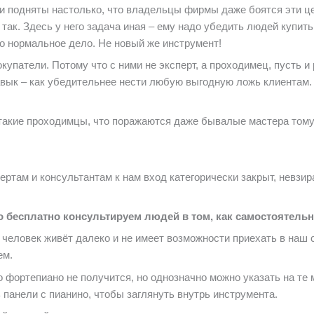
 и подняты настолько, что владельцы фирмы даже боятся эти це
 так. Здесь у него задача иная – ему надо убедить людей купить
но нормальное дело. Не новый же инструмент!
купатели. Потому что с ними не эксперт, а проходимец, пусть и
ык – как убедительнее нести любую выгодную ложь клиентам. А 
акие проходимцы, что поражаются даже бывалые мастера тому, 
там и консультантам к нам вход категорически закрыт, невзирая
 бесплатно консультируем людей в том, как самостоятель
и человек живёт далеко и не имеет возможности приехать в наш
ем.
о фортепиано не получится, но однозначно можно указать на те м
 панели с пианино, чтобы заглянуть внутрь инструмента.