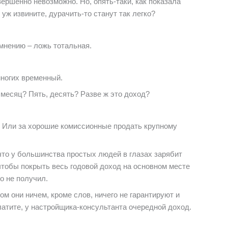
вершенно невозможно. Но, опять-таки, как показала
уж извините, дурачить-то станут так легко?
 мнению – ложь тотальная.
многих временный.
 месяц? Пять, десять? Разве ж это доход?
а. Или за хорошие комиссионные продать крупному
 что у большинства простых людей в глазах зарябит
 чтобы покрыть весь годовой доход на основном месте
го не получил.
ом они ничем, кроме слов, ничего не гарантируют и
латите, у настройщика-консультанта очередной доход.