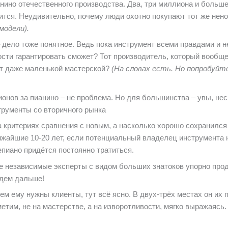
нино отечественного производства. Два, три миллиона и больше 
орится. Неудивительно, почему люди охотно покупают тот же не
модели).
дело тоже понятное. Ведь пока инструмент всеми правдами и н
сти гарантировать сможет? Тот производитель, который вообще
т даже маленькой мастерской?
(На словах есть. Но попробуйт
онов за пианино – не проблема. Но для большинства – увы, не
трументы со вторичного рынка
 критериях сравнения с новым, а насколько хорошо сохранился
лижайшие 10-20 лет, если потенциальный владелец инструмента
пиано придётся постоянно тратиться.
е независимые эксперты с видом больших знатоков упорно прод
 едем дальше!
ем ему нужны клиенты, тут всё ясно. В двух-трёх местах он их 
метим, не на мастерстве, а на изворотливости, мягко выражаясь