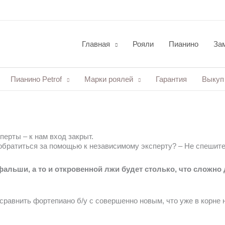
Главная
Рояли
Пианино
Зам
Пианино Petrof
Марки роялей
Гарантия
Выкуп
ерты – к нам вход закрыт.
 обратиться за помощью к независимому эксперту? – Не спешите
фальши, а то и откровенной лжи будет столько, что сложно
равнить фортепиано б/у с совершенно новым, что уже в корне н