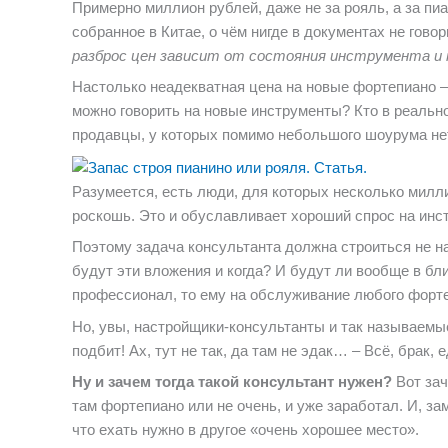
Примерно миллион рублей, даже не за рояль, а за пиа
собранное в Китае, о чём нигде в документах не гов
разброс цен зависит от состояния инструмента и 
Настолько неадекватная цена на новые фортепиано – 
можно говорить на новые инструменты? Кто в реально
продавцы, у которых помимо небольшого шоурума не
Разумеется, есть люди, для которых несколько милли
роскошь. Это и обуславливает хороший спрос на инс
Поэтому задача консультанта должна строиться не на
будут эти вложения и когда? И будут ли вообще в б
профессионал, то ему на обслуживание любого форте
Но, увы, настройщики-консультанты и так называемы
подбит! Ах, тут не так, да там не эдак… – Всё, брак,
Ну и зачем тогда такой консультант нужен?
Вот зач
там фортепиано или не очень, и уже заработал. И, за
что ехать нужно в другое «очень хорошее место».