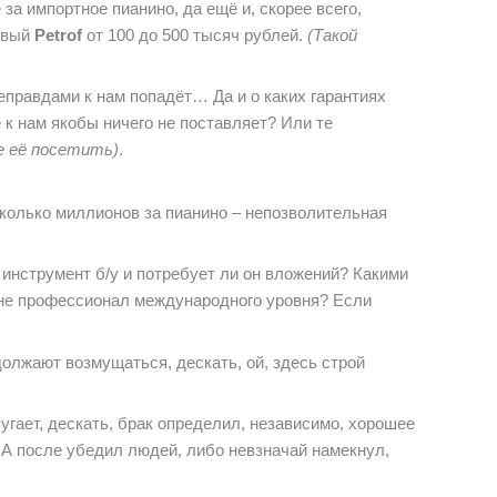
за импортное пианино, да ещё и, скорее всего,
новый
Petrof
от 100 до 500 тысяч рублей.
(Такой
еправдами к нам попадёт… Да и о каких гарантиях
 к нам якобы ничего не поставляет? Или те
е её посетить)
.
сколько миллионов за пианино – непозволительная
 инструмент б/у и потребует ли он вложений? Какими
 не профессионал международного уровня? Если
олжают возмущаться, дескать, ой, здесь строй
пугает, дескать, брак определил, независимо, хорошее
. А после убедил людей, либо невзначай намекнул,