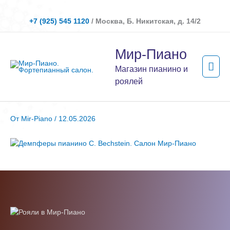
Перейти
к
+7 (925) 545 1120
/ Москва, Б. Никитская, д. 14/2
содержимому
Гла
Мир-Пиано
мен
Магазин пианино и
роялей
От
Mir-Piano
/
12.05.2026