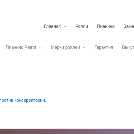
Главная
Рояли
Пианино
Заме
Пианино Petrof
Марки роялей
Гарантия
Выку