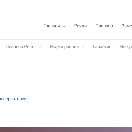
Главная
Рояли
Пианино
Заме
Пианино Petrof
Марки роялей
Гарантия
Выку