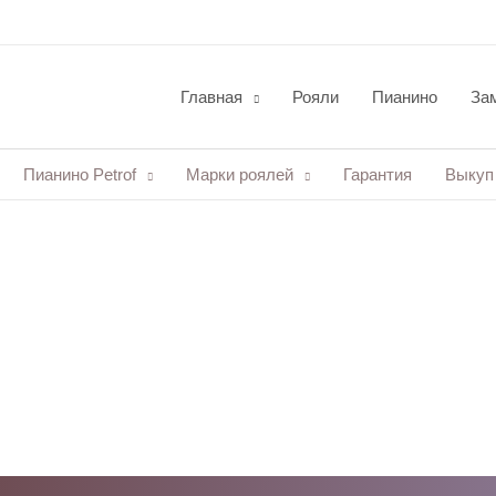
Главная
Рояли
Пианино
Зам
Пианино Petrof
Марки роялей
Гарантия
Выкуп