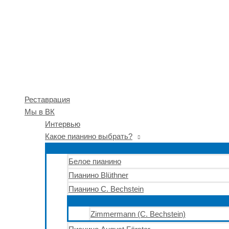
Реставрация
Мы в ВК
Интервью
Какое пианино выбрать?
Белое пианино
Пианино Blüthner
Пианино C. Bechstein
Zimmermann (C. Bechstein)