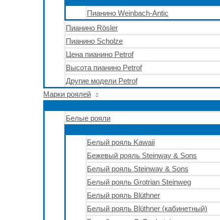
Пианино Weinbach-Antic
Пианино Rösler
Пианино Scholze
Цена пианино Petrof
Высота пианино Petrof
Другие модели Petrof
Марки роялей
Белые рояли
Белый рояль Kawaii
Бежевый рояль Steinway & Sons
Белый рояль Steinway & Sons
Белый рояль Grotrian Steinweg
Белый рояль Blüthner
Белый рояль Blüthner (кабинетный)