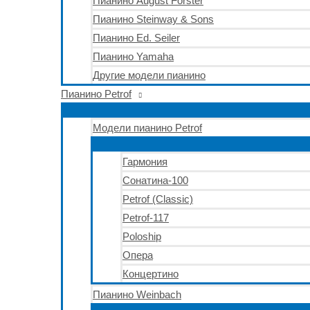
Пианино August Förster
Пианино Steinway & Sons
Пианино Ed. Seiler
Пианино Yamaha
Другие модели пианино
Пианино Petrof
Модели пианино Petrof
Гармония
Сонатина-100
Petrof (Classic)
Petrof-117
Poloship
Опера
Концертино
Пианино Weinbach